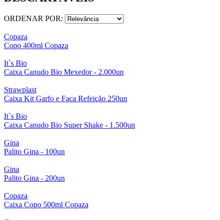
ORDENAR POR:
Copaza
Copo 400ml Copaza
It`s Bio
Caixa Canudo Bio Mexedor - 2.000un
Strawplast
Caixa Kit Garfo e Faca Refeição 250un
It`s Bio
Caixa Canudo Bio Super Shake - 1.500un
Gina
Palito Gina - 100un
Gina
Palito Gina - 200un
Copaza
Caixa Copo 500ml Copaza